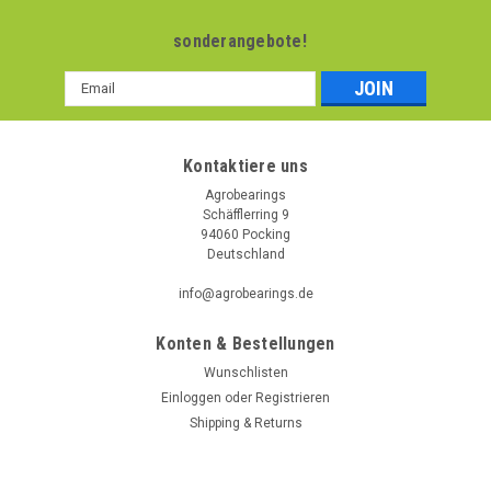
sonderangebote!
Email
Addresse
Kontaktiere uns
Agrobearings
Schäfflerring 9
94060 Pocking
Deutschland
info@agrobearings.de
Konten & Bestellungen
Wunschlisten
Einloggen
oder
Registrieren
Shipping & Returns