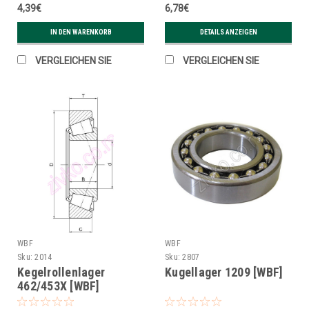
4,39€
6,78€
IN DEN WARENKORB
DETAILS ANZEIGEN
VERGLEICHEN SIE
VERGLEICHEN SIE
WBF
WBF
Sku:
2014
Sku:
2807
Kegelrollenlager
Kugellager 1209 [WBF]
462/453X [WBF]