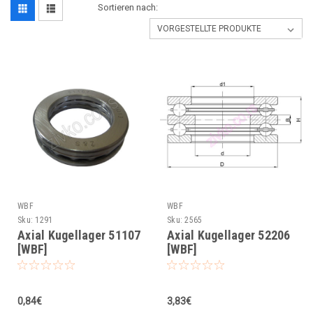
Sortieren nach:
WBF
WBF
Sku:
1291
Sku:
2565
Axial Kugellager 51107
Axial Kugellager 52206
[WBF]
[WBF]
0,84€
3,83€