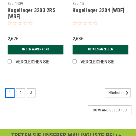
Sku:
1689
Sku:
15
Kugellager 3203 2RS
Kugellager 3204 [WBF]
[WBF]
2,67€
2,68€
IN DEN WARENKORB
DETAILS ANZEIGEN
VERGLEICHEN SIE
VERGLEICHEN SIE
1
2
3
Nächster
COMPARE SELECTED
TRETEN SIE UNSERER MAILINGLISTE BEI
für