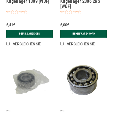
Kugellager 1309 [WBF]
Kugellager 2306 2RS
[WBF]
6,41€
6,00€
DETAILS ANZEIGEN
IN DEN WARENKORB
VERGLEICHEN SIE
VERGLEICHEN SIE
WBF
WBF