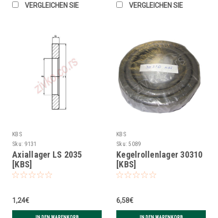
VERGLEICHEN SIE
VERGLEICHEN SIE
KBS
KBS
Sku:
9131
Sku:
5089
Axiallager LS 2035
Kegelrollenlager 30310
[KBS]
[KBS]
1,24€
6,58€
IN DEN WARENKORB
IN DEN WARENKORB