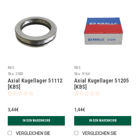
KBS
KBS
Sku:
2083
Sku:
9164
Axial Kugellager 51112
Axial Kugellager 51205
[KBS]
[KBS]
3,44€
1,44€
IN DEN WARENKORB
IN DEN WARENKORB
VERGLEICHEN SIE
VERGLEICHEN SIE