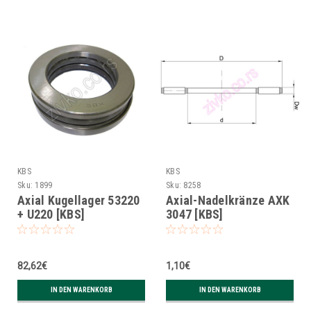
KBS
KBS
Sku:
1899
Sku:
8258
Axial Kugellager 53220
Axial-Nadelkränze AXK
+ U220 [KBS]
3047 [KBS]
82,62€
1,10€
IN DEN WARENKORB
IN DEN WARENKORB