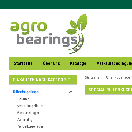
Startseite
Über uns
Kataloge
Verkaufsbedingu
Startseite
Rillenkugellager
EINKAUFEN NACH KATEGORIE
SPECIAL RILLENKUGE
Rillenkugellager
Einreihig
Schrägkugellager
Vierpunktlager
Zweireihig
Pendelkugellager