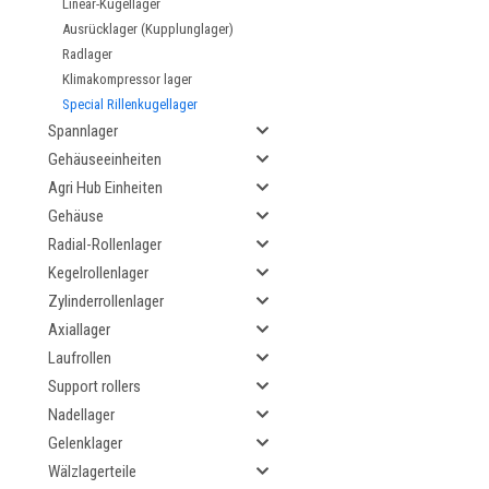
Linear-Kugellager
Ausrücklager (Kupplunglager)
Radlager
Klimakompressor lager
Special Rillenkugellager
Spannlager
Gehäuseeinheiten
Agri Hub Einheiten
Gehäuse
Radial-Rollenlager
Kegelrollenlager
Zylinderrollenlager
Axiallager
Laufrollen
Support rollers
Nadellager
Gelenklager
Wälzlagerteile