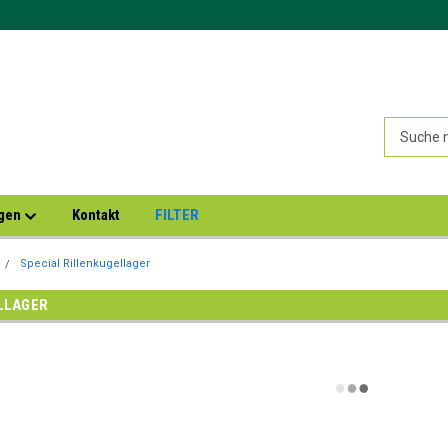
ngen
Kontakt
FILTER
Special Rillenkugellager
LLAGER