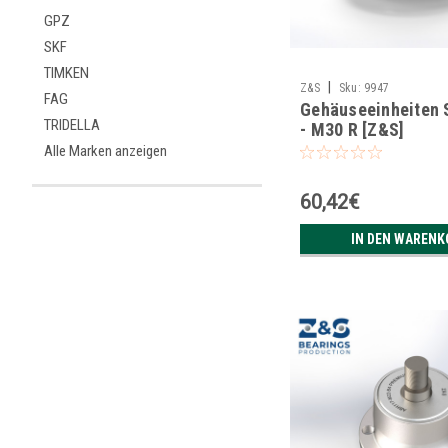
GPZ
SKF
TIMKEN
|
Z&S
Sku:
9947
FAG
Gehäuseeinheiten
TRIDELLA
- M30 R [Z&S]
Alle Marken anzeigen
60,42€
IN DEN WARENK