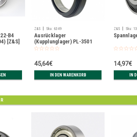
|
|
Z&S
Sku:
6349
Z&S
Sku:
1
M22-B4
Ausrücklager
Spannlage
4) [Z&S]
(Kupplunglager) PL-3501
[Z&S]
45,64€
14,97€
GEN
IN DEN WARENKORB
IN 
ER