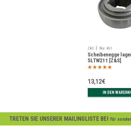
|
Z&S
Sku:
461
Scheibenegge lage
SLTW211 [Z&S]
13,12€
IN DEN WARENK
TRETEN SIE UNSERER MAILINGLISTE BEI
für sonde