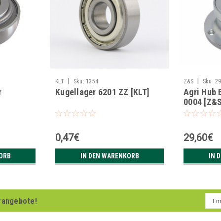
|
|
KLT
Sku:
1354
Z&S
Sku:
2
r
Kugellager 6201 ZZ [KLT]
Agri Hub 
0004 [Z&S
0,47€
29,60€
ORB
IN DEN WARENKORB
IN 
Emai
rangebote!
Addr