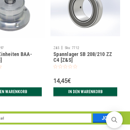
|
997
Z&S
Sku:
7712
Einheiten BAA-
Spannlager SB 208/210 ZZ
]
C4 [Z&S]
14,45€
DEN WARENKORB
IN DEN WARENKORB
l
esse