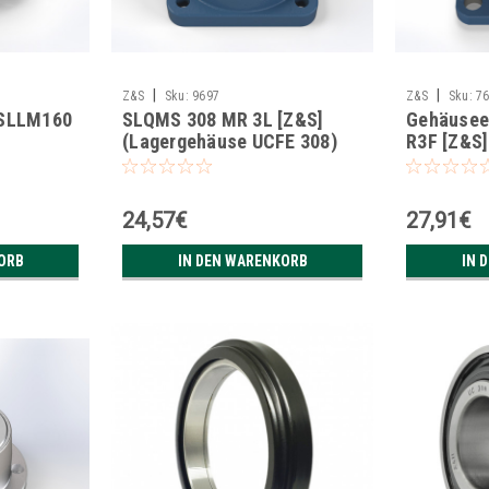
|
|
Z&S
Sku:
9697
Z&S
Sku:
7
 SLLM160
SLQMS 308 MR 3L [Z&S]
Gehäusee
(Lagergehäuse UCFE 308)
R3F [Z&S]
24,57€
27,91€
ORB
IN DEN WARENKORB
IN 