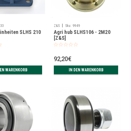
|
633
Z&S
Sku:
9949
inheiten SLHS 210
Agri hub SLHS106 - 2M20
[Z&S]
92,20€
DEN WARENKORB
IN DEN WARENKORB