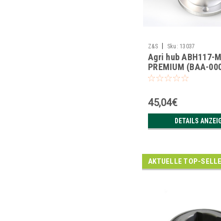
|
Z&S
Sku:
13037
Agri hub ABH117-
PREMIUM (BAA-000
45,04€
DETAILS ANZEI
AKTUELLE TOP-SELL