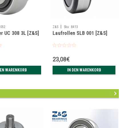
|
3052
Z&S
Sku:
8413
r UC 308 3L [Z&S]
Laufrollen SLB 001 [Z&S]
23,08€
DEN WARENKORB
IN DEN WARENKORB