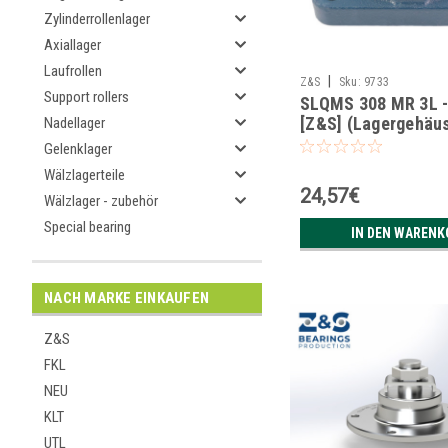
Zylinderrollenlager
Axiallager
Laufrollen
|
Z&S
Sku:
9733
Support rollers
SLQMS 308 MR 3L 
[Z&S] (Lagergehäu
Nadellager
Gelenklager
Wälzlagerteile
24,57€
Wälzlager - zubehör
Special bearing
IN DEN WARENK
NACH MARKE EINKAUFEN
Z&S
FKL
NEU
KLT
UTL