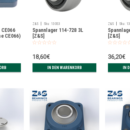
|
|
Z&S
Sku:
13053
Z&S
Sku:
1
- CE066
Spannlager 114-728 3L
Spannlage
se CE066)
[Z&S]
[Z&S]
18,60€
36,20€
ORB
IN DEN WARENKORB
IN 