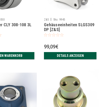
|
3050
Z&S
Sku:
9945
r CLY 308-108 3L
Gehäuseeinheiten SLGS309
DP [Z&S]
99,09€
DEN WARENKORB
DETAILS ANZEIGEN