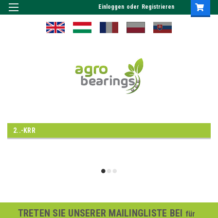
Einloggen
oder
Registrieren
2..-KRR
TRETEN SIE UNSERER MAILINGLISTE BEI
für