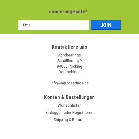
sonderangebote!
Email
Addresse
Kontaktiere uns
Agrobearings
Schäfflerring 9
94060 Pocking
Deutschland
info@agrobearings.de
Konten & Bestellungen
Wunschlisten
Einloggen
oder
Registrieren
Shipping & Returns