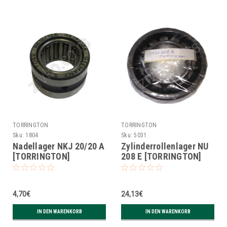
TORRINGTON
TORRINGTON
Sku:
1804
Sku:
5031
Nadellager NKJ 20/20 A
Zylinderrollenlager NU
[TORRINGTON]
208 E [TORRINGTON]
4,70€
24,13€
IN DEN WARENKORB
IN DEN WARENKORB