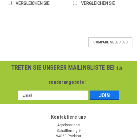
VERGLEICHEN SIE
VERGLEICHEN SIE
COMPARE SELECTED
TRETEN SIE UNSERER MAILINGLISTE BEI
für
sonderangebote!
Email
Addresse
Kontaktiere uns
Agrobearings
Schäfflerring 9
94060 Pocking