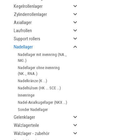
Kegelrollenlager
Zylinderrollenlager
Axiallager
Laufrollen
Support rollers
Nadellager
Nadellager mit inennring (NA..,
NKI..)
Nadellager ohne inennring
(NK.., RNA..)
Nadelkränze (K ...)
Nadelhülsen (HK ... SCE ...)
Innenringe
Nadel-Axialkugellager (NKX ...)
Sonder Nadellager
Gelenklager
Wälzlagerteile
Wälzlager - zubehör