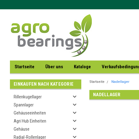
Startseite
Über uns
Kataloge
Verkaufsbedingu
Startseite
Nadellager
EINKAUFEN NACH KATEGORIE
NADELLAGER
Rillenkugellager
Spannlager
Gehäuseeinheiten
Agri Hub Einheiten
Gehäuse
Radial-Rollenlager